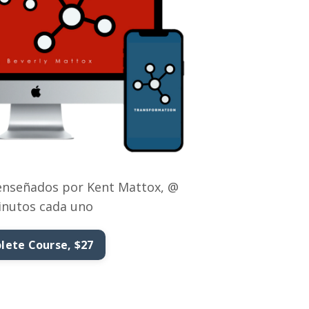
 enseñados por Kent Mattox, @
inutos cada uno
ete Course, $27