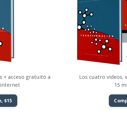
s + acceso gratuito a
Los cuatro videos,
 internet
15 m
, $15
Compl